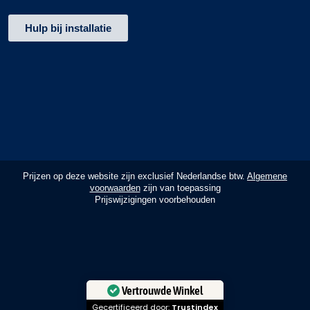
Hulp bij installatie
Prijzen op deze website zijn exclusief Nederlandse btw.
Algemene
voorwaarden
zijn van toepassing
Prijswijzigingen voorbehouden
Copyright ©2026 SketchExpert
Website door
Make it Matter
Vertrouwde Winkel