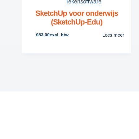
Tekensoftware
SketchUp voor onderwijs
(SketchUp-Edu)
Lees meer
€
53,00
excl. btw
Docenten en studenten op de nieuwste versie
SketchUp voor onderwijs:
licenties en training