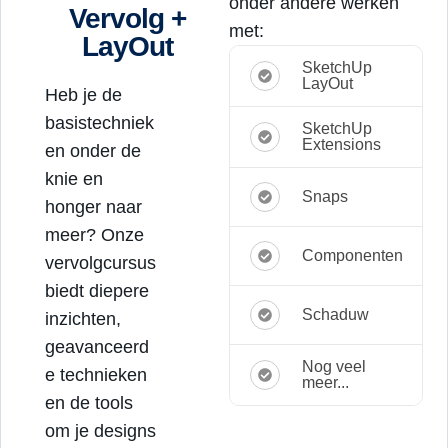
onder andere werken
Vervolg +
met:
LayOut
SketchUp
LayOut
Heb je de
basistechniek
SketchUp
Extensions
en onder de
knie en
Snaps
honger naar
meer? Onze
Componenten
vervolgcursus
biedt diepere
Schaduw
inzichten,
geavanceerd
Nog veel
e technieken
meer...
en de tools
om je designs