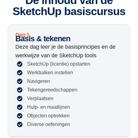
De inhoud van de
SketchUp basiscursus
Dag 1
Basis & tekenen
Deze dag leer je de basisprincipes en de
werkwijze van de SketchUp tools
SketchUp (licentie) opstarten
Werkbalken instellen
Navigeren
Tekengereedschappen
Verplaatsen
Hulp- en maatlijnen
Objecten optrekken
Diverse oefeningen