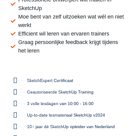
SketchUp
Moe bent van zelf uitzoeken wat wél en niet
werkt
Efficient wil leren van ervaren trainers
Graag persoonlijke feedback krijgt tijdens
het leren
SketchExpert Certificaat
Geautoriseerde SketchUp Training
3 volle lesdagen van 10:00 - 16:00
Up-to-date lesmateriaal SketchUp v2024
10+ jaar dé SketchUp opleider van Nederland