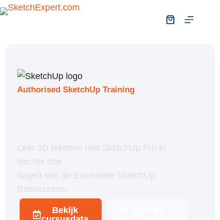
Authorised SketchUp Training
Leer 3D tekenen met SketchUp Pro in
slechts drie
dagen met de Essentiële SketchUp
Basiscursus.
Bekijk
Ik zoek de
cursusdata
Vervolgcursus