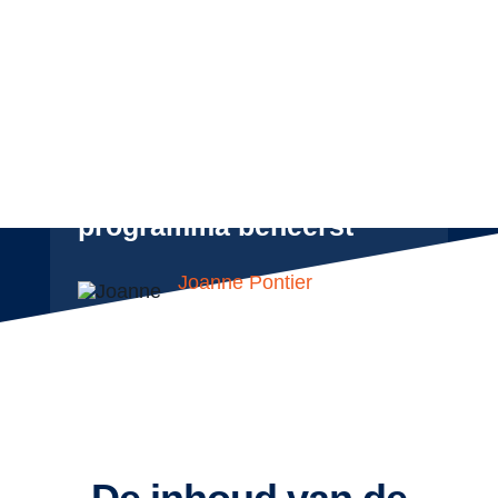
"We overladen je niet met
informatie, we zorgen
ervoor dat je het
programma beheerst"
Joanne Pontier
(mede-eigenaar)