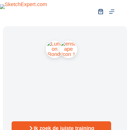
RENDER JOUW 3D MODELLEN
Renderen realistisch maken van een
SketchUp tekening met kunstlicht,
realistische objecten, zoals beplanting,
meubels en voertuigen, en
materiaalreflectie
Ik zoek de juiste training