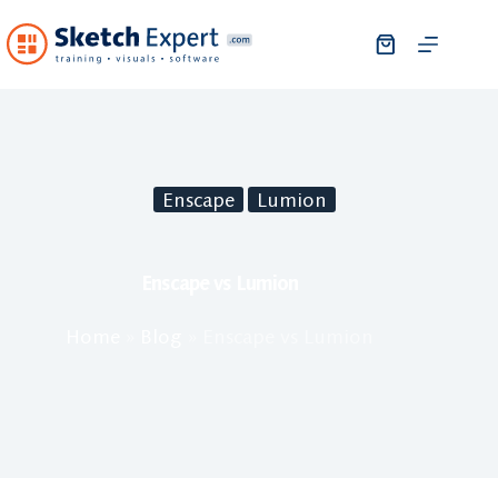
Enscape
Lumion
Enscape vs Lumion
Home
»
Blog
»
Enscape vs Lumion