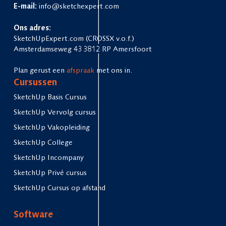
E-mail:
info@sketchexpert.com
Ons adres:
SketchUpExpert.com (CROSSX v.o.f.)
Amsterdamseweg 43 3812 RP Amersfoort
Plan gerust een
afspraak
met ons in.
Cursussen
SketchUp Basis Cursus
SketchUp Vervolg cursus
SketchUp Vakopleiding
SketchUp College
SketchUp Incompany
SketchUp Privé cursus
SketchUp Cursus op afstand
Software