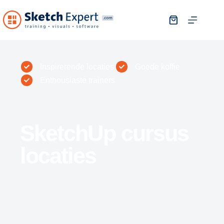
Inspirerende locaties
Goede koffie
Enthousiaste trainers
SketchUp cursus
locaties
Bij ons kan je SketchUp kopen maar wij zijn
ook een Authorized Training Center & Gold
Reseller: de all-round SketchUp Expert voor