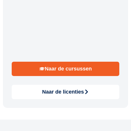
Gebruik SketchUp, Enscape en de BIM Bundle
voor het ontwerpen en visualiseren van
schilders-, afwerkings- en vastgoedklussen.
Tevens voor Stedebouw. Van eerste ontwerp
tot volledige, fotorealistische render van het
project.
Naar de cursussen
Naar de licenties