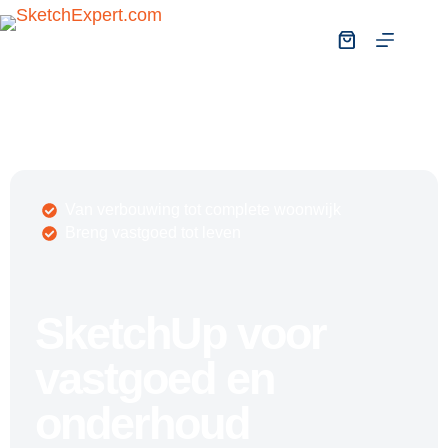
Van verbouwing tot complete woonwijk
Breng vastgoed tot leven
SketchUp voor
vastgoed en
onderhoud