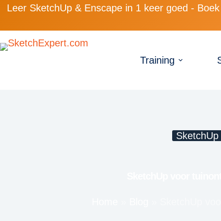
Leer SketchUp & Enscape in 1 keer goed - Boek 
Training
SketchUp
SketchUp voor tuinon
Home
»
Blog
»
SketchUp voo