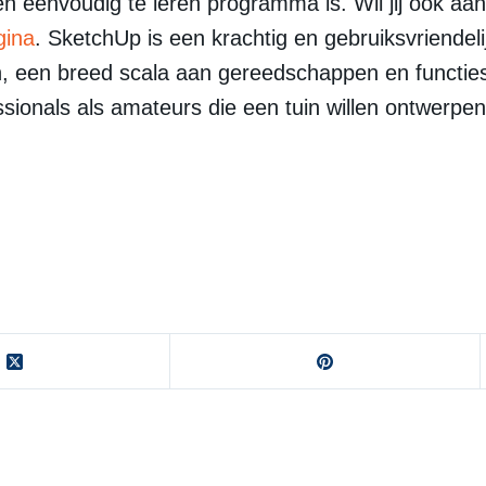
n eenvoudig te leren programma is. Wil jij ook a
gina
. SketchUp is een krachtig en gebruiksvriende
n, een breed scala aan gereedschappen en functies,
sionals als amateurs die een tuin willen ontwerpen