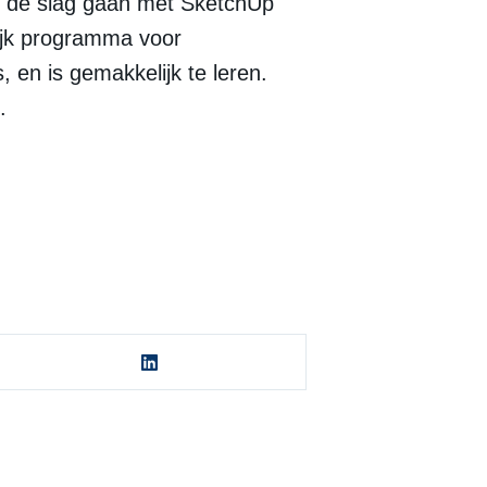
an de slag gaan met SketchUp
lijk programma voor
 en is gemakkelijk te leren.
.