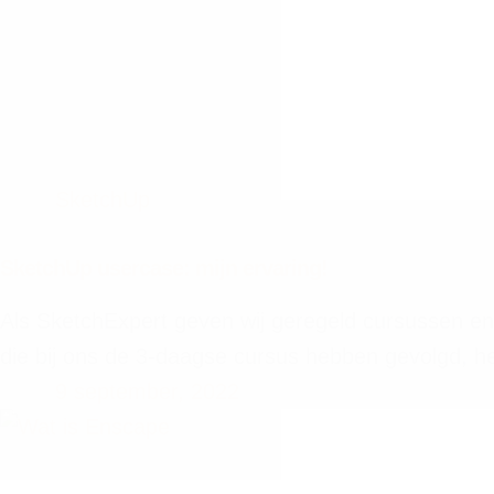
SketchUp
SketchUp usercase: mijn ervaring!
Als SketchExpert geven wij geregeld cursussen en 
die bij ons de 3-daagse cursus hebben gevolgd, 
9 september, 2022