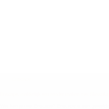
Enscape
Enscape, makkelijk een render maken met SketchU
Wat kan je met Enscape? Enscape is een geweldi