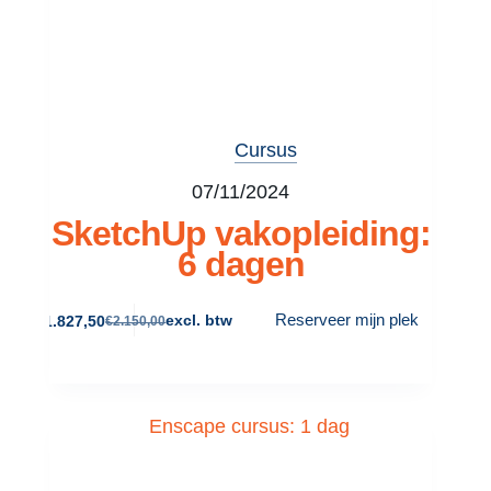
Cursus
07/11/2024
SketchUp vakopleiding:
6 dagen
Reserveer mijn plek
excl. btw
€
1.827,50
€
2.150,00